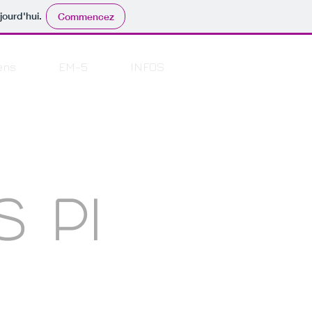
jourd'hui.
Commencez
ens
EM-5
INFOS
S PI