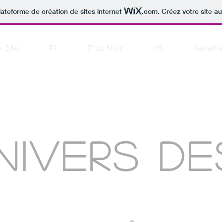
lateforme de création de sites internet
.com
. Créez votre site au
 3,14
PI
Trou Noir
Y6
Ascelli
nivers DE